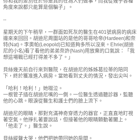
你和我的差別在於你是真的在為人們做事，而我從幾乎各種
角度來說都只能算是個騙子」。
--
星期天的下午稍早，一群面如死灰的醫生在401號病房的病床
邊來來回回。胡迪尼周圍站的是他的哥哥哈帝(Hardeen)和奈
特(Nat)。李奧帕(Leopold)已知道夠多所以沒來。Ehrie(胡迪
尼的小名)看了看他的弟弟奈許(Nash)用放棄的口氣說：「我
想這場戰已經打得差不多了。」
貝絲幾天前自行來到醫院，在胡迪尼的姊姊葛拉蒂的陪同
下，終於獲准進入病房。當她看到丈夫的情況，發出尖叫。
「哈利！哈利！」她啜泣。
一根管子插在胡迪尼嘴的一側。一位醫生透過聽診器，監聽
他的心跳。眼淚從醫生和護士們的臉上流下。
胡迪尼的眼睛，那對充滿神奇穿透力的器官，正直直地盯視
著空氣。他掙扎著要說話，但接著他的眼睛顫動著闔上。
「他走了。」醫生說。
貝絲縱聲大哭，他們把她帶回她的房間。