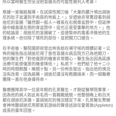
所以當時醫生完全沒把盲腸炎的可能性被列入考慮。
根據一家報紙報導，在試探性開刀後「大量的膿汁噴出胡迪
尼的肚子並灑到手術房的地板上。」甘迺迪非常驚訝看到胡
迪尼的盲腸「雖然跟一般人一樣長在右側骨盆腔中，但延伸
過中線直達左側的骨盆腔中，這也正是受重擊的地方。」他
的結論是：胡迪尼的盲腸破了，這使致命的毒素滲進他的生
理系統。他切除了壞死的部份，並把開刀口縫合。
在手術後，醫院隨即就發出佈告給在場守候的媒體記者。公
佈的報告指出胡迪尼得了急性盲腸炎病且院方已為他開刀，
他的醫生們「對他復原的機會非常關心，醫生指出因為延誤
治療可能使復原的機會降低。」私底下，他們給了他十二小
時的時間甦醒。晚間十點，另一份佈告發出，指出他的情況
沒有改善，因為麻藥，胡迪尼還沒有甦醒過來，而一個醫療
團隊一直在他身邊待命。
醫療團隊其中一位是年輕的孔恩醫生，才剛從醫學院畢業，
因為他的病人如此有名而一直戰戰兢兢。他整個晚上和白天
都在胡迪尼床邊。當胡迪尼的情況穩定下來，孔恩醫生聚精
會神地聽胡迪尼用那氣若游絲的聲音述說在愛普敦(Appleton)
成長的童年回憶。