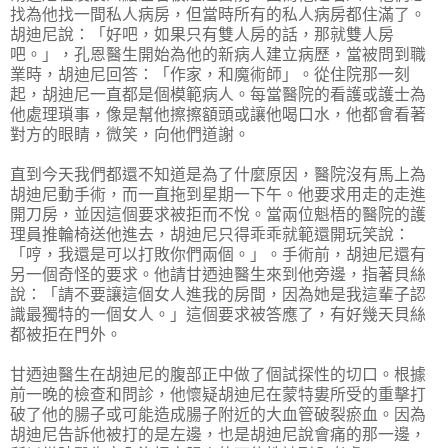
找為他找一間私人病房，但當時所有的私人病房都住滿了。
胡迪尼說：「好吧，如果只有雙人房的話，那就雙人房
吧。」，孔恩醫生開始為他的新病人建立病歷，當被問到職
業時，胡迪尼回答：「作家，和魔術師」。從住院那一刻
起，胡迪尼一直都是個模範病人。每當醫院的看護或護士為
他處理瑣事，像是幫他擦擦額頭或讓他喝口水，他都會看著
對方的眼睛，微笑，向他們道謝。
直到今天我們都還不知道是為了什麼原因，醫院沒有馬上為
胡迪尼動手術，而一直拖到星期一下午。他要求用走的走進
開刀房，並因這個要求被拒而不悅。當兩位魁梧的醫院的護
理員推輪椅送他進去，胡迪尼只得乖乖就範還開玩笑說：
「哼，我還是可以打敗你們兩個。」。手術前，胡迪尼還有
另一個奇怪的要求。他請甘迺迪醫生來到他旁邊，指著貝絲
說：「請不要讓這個女人進我的房間，因為她是我這輩子認
識最獨特的一個女人。」這個要求被答應了，有好幾天貝絲
都被拒在門外。
甘迺迪醫生在胡迪尼的腹部正中做了個試探性的切口。根據
前一晚的檢查和問診，他懷疑胡迪尼在蒙特婁所受的重擊打
破了他的腸子或可能造成腸子附近的大血管破裂瘀血。因為
胡迪尼告訴他被打的是左邊，也是胡迪尼說會痛的那一邊，