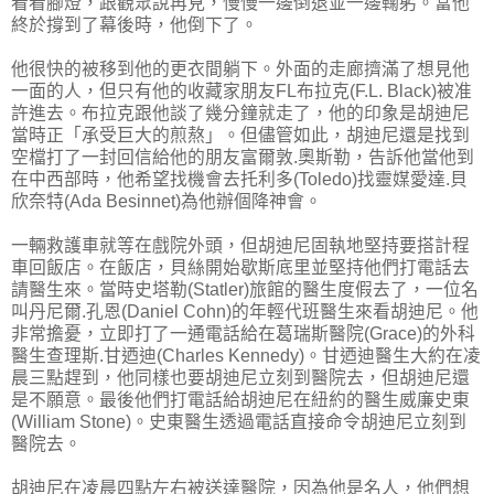
看看腳燈，跟觀眾說再見，慢慢一邊倒退並一邊鞠躬。當他
終於撐到了幕後時，他倒下了。
他很快的被移到他的更衣間躺下。外面的走廊擠滿了想見他
一面的人，但只有他的收藏家朋友FL布拉克(F.L. Black)被准
許進去。布拉克跟他談了幾分鐘就走了，他的印象是胡迪尼
當時正「承受巨大的煎熬」。但儘管如此，胡迪尼還是找到
空檔打了一封回信給他的朋友富爾敦.奧斯勒，告訴他當他到
在中西部時，他希望找機會去托利多(Toledo)找靈媒愛達.貝
欣奈特(Ada Besinnet)為他辦個降神會。
一輛救護車就等在戲院外頭，但胡迪尼固執地堅持要搭計程
車回飯店。在飯店，貝絲開始歇斯底里並堅持他們打電話去
請醫生來。當時史塔勒(Statler)旅館的醫生度假去了，一位名
叫丹尼爾.孔恩(Daniel Cohn)的年輕代班醫生來看胡迪尼。他
非常擔憂，立即打了一通電話給在葛瑞斯醫院(Grace)的外科
醫生查理斯.甘迺迪(Charles Kennedy)。甘迺迪醫生大約在凌
晨三點趕到，他同樣也要胡迪尼立刻到醫院去，但胡迪尼還
是不願意。最後他們打電話給胡迪尼在紐約的醫生威廉史東
(William Stone)。史東醫生透過電話直接命令胡迪尼立刻到
醫院去。
胡迪尼在凌晨四點左右被送達醫院，因為他是名人，他們想