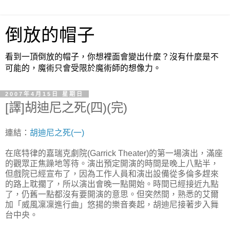
倒放的帽子
看到一頂倒放的帽子，你想裡面會變出什麼？沒有什麼是不
可能的，魔術只會受限於魔術師的想像力。
2007年4月15日 星期日
[譯]胡迪尼之死(四)(完)
連結：
胡迪尼之死(一)
在底特律的嘉瑞克劇院(Garrick Theater)的第一場演出，滿座
的觀眾正焦躁地等待。演出預定開演的時間是晚上八點半，
但戲院已經宣布了，因為工作人員和演出設備從多倫多趕來
的路上耽擱了，所以演出會晚一點開始。時間已經接近九點
了，仍舊一點都沒有要開演的意思。但突然間，熟悉的艾爾
加「威風凜凜進行曲」悠揚的樂音奏起，胡迪尼接著步入舞
台中央。