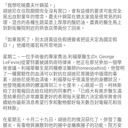
「我想吃碗農夫什錦菜。」
胡迪尼在住院期間完全沒有胃口，會有這樣的要求可能完全
是出自對童年的懷念。農夫什錦菜在猶太家庭是很常見的料
理，混合的各種生蔬菜塗上厚厚的酸奶油。盡責的醫生馬上
到對街醫院附近的熟食店帶兩份了回來。
「如果我死了，別太訝異這些假通靈者把這天定為國定假
日。」他邊吃邊若有所思地說。
星期二，一位手術後的專家喬治.利福華醫生(Dr. George
LeFevre)從蒙特婁被請到底特律來，他正在那兒參加一個學
術會議。利福華醫生是同種療法醫師(homeopathist)，他發明
了一種實驗性的血清可以對抗在胡迪尼胃腸道中循環的毒
素。胡迪尼使用血清後，利福華似乎很滿意他的身體狀況。
他發現魔術師的體溫降到三十七度半，心跳是一百。柯林斯
拍了封電報回去給在紐約的同事們。「已經大有進步醫生滿
意結果但仍非常嚴重更好的表現每天星期六決定順序將會持
續給你最新消息希望行李和動物都好每天數百封電報花和信
柯林斯」
在星期五，十月二十九日，胡迪尼的情況惡化了。併發了腹
膜炎，有毒物質擴散到他的腸中並癱瘓腸子的功能。院方安