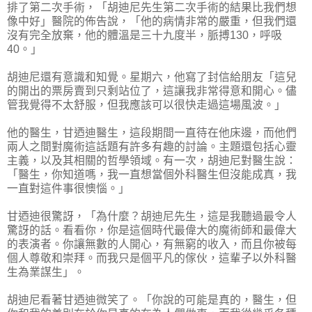
排了第二次手術，「胡迪尼先生第二次手術的結果比我們想
像中好」醫院的佈告說，「他的病情非常的嚴重，但我們還
沒有完全放棄，他的體溫是三十九度半，脈搏130，呼吸
40。」
胡迪尼還有意識和知覺。星期六，他寫了封信給朋友「這兒
的開出的票房賣到只剩站位了，這讓我非常得意和開心。儘
管我覺得不太舒服，但我應該可以很快走過這場風波。」
他的醫生，甘迺迪醫生，這段期間一直待在他床邊，而他們
兩人之間對魔術這話題有許多有趣的討論。主題還包括心靈
主義，以及其相關的哲學領域。有一次，胡迪尼對醫生說：
「醫生，你知道嗎，我一直想當個外科醫生但沒能成真，我
一直對這件事很懊惱。」
甘迺迪很驚訝，「為什麼？胡迪尼先生，這是我聽過最令人
驚訝的話。看看你，你是這個時代最偉大的魔術師和最偉大
的表演者。你讓無數的人開心，有無窮的收入，而且你被每
個人尊敬和崇拜。而我只是個平凡的傢伙，這輩子以外科醫
生為業謀生」。
胡迪尼看著甘迺迪微笑了。「你說的可能是真的，醫生，但