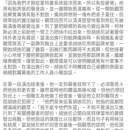
「因為我們才剛從蒙特婁長途跋涉而來，所以有些疲倦」他
用有點誇張的聲音說，並一邊開始表演魔術。從一開始觀眾
就察覺事情有點不對勁，魔術師想用一塊布把桌子蓋住，但
很笨拙的露出破綻，觀眾因而可以清清楚楚地看到魚缸先被
裝滿後再被變出來。到了要把碗裡的長絲巾變出來時，柯林
斯必須上前助他一臂之力把絲巾拉出來。但胡迪尼試著要保
持外表沒有異狀。當演出進行到紙牌魔術時，有個搗亂者從
觀眾席丟了一副牌到舞台上並要求胡迪尼用那副牌來變。一
開始胡迪尼皺了皺眉，因被打斷而顯得不太高興，但他接著
小心地彎下腰把那副牌撿起來，並開始用那副牌表演，繼續
娛樂觀眾。儘管如此，觀眾還是可以很明顯感覺有什麼事不
太對勁。在演出進行中，胡迪尼不時觸摸自己身體的側面並
頻頻對翼幕後的工作人員小聲說話。
在第一段演出結束後，他一走到幕後就倒下了，必須靠旁人
把他抬到更衣室。雖然當時他的體溫高達40度，但他仍想回
到台上。一個醫生為他做了檢查後，催促他立刻到醫院去。
但胡迪尼拒絕了，「他們是來這看胡迪尼的」他指的是劇院
裡滿座的觀眾，「我不能令他們失望」。不知不覺演出又進
行到了有關通靈者的部份，胡迪尼公開向底特律當地的靈媒
發出挑戰，但他說話的速度比以往都快，而且句子有時候沒
有結尾。當胡迪尼終於回答完最後一個觀眾的提問，他低頭