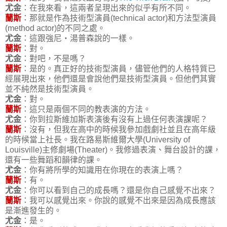
尤金
：在我來看，這兩者呈現出來的似乎有所不同。
蘭斯
：那就是作為技術型演員(technical actor)和方法型演員
(method actor)的不同之處。
尤金
：這跟強尼‧湯普森說的一樣。
蘭斯
：對。
尤金
：對吧，不是嗎？
蘭斯
：是的。真正好的技術型演員，儘管他們的人格特質已
經展現出來，他們還是會說他們是技術型演員。但他們其實
並不純然是技術型演員。
尤金
：對。
蘭斯
：這只是兩個不同的教表演的方法。
尤金
：你到拉斯維加斯表演後有沒有上過任何表演課呢？
蘭斯
：沒有，但我在高中的時候我參加戲劇社並且在高年級
的時候當上社長。我在路易斯維爾大學(University of
Louisville)主修劇場(Theater)。我修過表演、舞台設計的課，
還有一些舞蹈和韻律的課。
尤金
：你有將所學的知識用在你現在的表演上嗎？
蘭斯
：有。
尤金
：你可以看到自己的成長嗎？還是你自己感覺不出來？
蘭斯
：我可以感覺出來。你說的感覺不出來是因為成長應該
是漸進發生的。
尤金
：是。