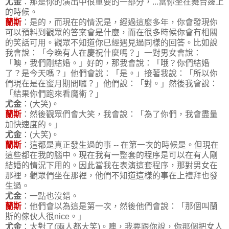
尤金
：那是你的演出中很重要的一部分，...當你坐在舞台邊上
的時候。
蘭斯
：是的，而現在的情況是，經過這麼多年，你會發現你
可以預料到觀眾的答案會是什麼，而在很多時候你會有相關
的笑話可用。觀眾不知道你已經遇見過同樣的回答。比如說
我會說：「今晚有人在慶祝什麼嗎？」一對男女會說：
「噢，我們剛結婚。」好的，那我會說：「哦？你們結婚
了？是今天嗎？」他們會說：「是。」接著我說：「所以你
們現在是在蜜月期間囉？」他們說：「對。」然後我會說：
「結果你們跑來看魔術？」
尤金
：(大笑)。
蘭斯
：然後觀眾們會大笑，我會說：「為了你們，我會盡量
加快速度的。」
尤金
：(大笑)。
蘭斯
：這都是真正發生過的事 -- 在第一次的時候是。但現在
這些都在我的腦中。現在我有一整套的程序是可以在有人剛
結婚的情況下用的。因此當我在表演這套程序，那對男女在
那裡，觀眾們坐在那裡，他們不知道這樣的事在上禮拜也發
生過。
尤金
：一點也沒錯。
蘭斯
：他們會以為這是第一次，然後他們會說：「那個叫蘭
斯的傢伙人很nice。」
尤金
：太對了(兩人都大笑)。噢，我要跟你說，你那個把女人