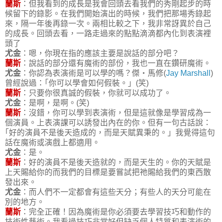
蘭斯
：但我看到的成長是我會回頭去看我們的秀剛起步的時
候留下的錄影。在我們開始演出的時候，我們把那場秀錄起
來，隔一年後再錄一次。兩相比較之下，我非常訝異於自己
的成長。回頭去看，一路走過來的點點滴滴都內化到表演裡
頭了
尤金
：嗯，你現在指的應該主要是說話的部分吧？
蘭斯
：說話的部分還有魔術的部份，我也一直在鑽研魔術。
尤金
：你認為表演術是可以學的嗎？傑‧馬修(
Jay Marshall
)
曾經說過：｢你可以學會如何假裝。」(笑)
蘭斯
：只要你很真誠的假裝，你就可以成功了。
尤金
：是啊，是啊。(笑)
蘭斯
：沒錯，你可以學到表演術，但是這就像是學習成為一
個演員。上表演課可以誘發出內在的你。但有一句古話說：
｢好的演員不是後天造成的，而是天賦異秉的。」我覺得這句
話在魔術或演戲上都適用。
尤金
：是。
蘭斯
：好的演員不是後天造就的，而是天生的。你的天賦是
上天賜給你的而我們的目標是要嘗試把祂賜給我們的東西散
發出來。
尤金
：而人們不一定都會有這些天分；有些人的天分可能在
別的地方。
蘭斯
：完全正確！因為魔術是你必須要去學習技巧和動作的
技術性藝術。我看過技巧非常好但缺乏個人特質和表演術的