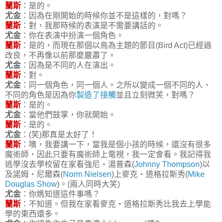
蘭斯
：是的。
尤金
：因為在剛開始的時候你並不是這樣的，對嗎？
蘭斯
：對，我那時候的表演是不需要講話的。
尤金
：你在表演中扮演一個角色。
蘭斯
：是的，而現在那個以鳥為主題的節目(Bird Act)已經過
改良，不再像以前那麼嚴肅了。
尤金
：因為是不同的人在演出。
蘭斯
：對。
尤金
：同一個角色，同一個人。之所以變成一個不同的人、
不同的角色是因為你
製造了接觸
並且立刻微笑，對嗎？
蘭斯
：是的。
尤金
：當他們鼓掌，你就開始。
蘭斯
：是的。
尤金
：(笑)那真是太好了！
蘭斯
：噢，我要講一下，當我是個小孩的時候，還沒有很多
魔術師，因此只要有魔術師上電視，我一定會看。我記得我
逃學沒去學校留在家看強尼‧湯普森(
Johnny Thompson
)以
及諾姆‧尼爾森(
Norm Nielsen
)上麥克‧道格拉斯秀(
Mike
Douglas Show
)。(兩人同時大笑)
尤金
：你媽知道這件事嗎？
蘭斯
：不知道。但我在家看麥克‧道格拉斯秀比我去上學能
學的東西還多。