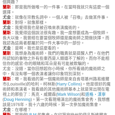
個興趣？
蘭斯
：那是我所做唯一的一件事，在當時我就只有這麼一個
選擇。
尤金
：就像在宗教名詞中，一個人被「召喚」去做某件事。
蘭斯
：對呀，就像那樣。
尤金
：我覺得我也是被召喚來表演魔術的。
蘭斯
：我覺得這個說法很有趣。我一度想要成為一個牧師。
長大以後，我曾經在要當個牧師還是魔術師之間做抉擇。而
我認為這兩者都屬於同一件大事中的一部份。
尤金
：是啊，我也是這麼看的。
蘭斯
：我想身為魔術師，我們的職責就是提醒人們，在他們
所認知的事物之外有些東西是人類還不了解的。而你不能相
信你的感官-你的眼睛和耳朵是有可能被欺騙的。
尤金：沒錯，當你回想起你小時候，你所看過的魔術師之
中，有沒有哪一個表演者讓你印象特別深刻。
蘭斯
：嗯，我看過的第一個魔術師是來自肯塔基州路易維爾
市(Louisville)的哈利‧柯林斯(
Harry Collins
)。他是很好的魔
術師和表演者。我看過的其他魔術師基本上就是常出現在電
視上的那些了：馬克‧威爾森(
Mark Wilson
)和
道格‧漢寧
(
Doug Henning
)。第一次看現場演出的魔術集會秀，我想應
該是1976年，我十六歲的時候，第一次參加魔術集會。
尤金
：在哪裡？
蘭斯
：那是個
I.B.M.
的集會，在印第安納州的伊凡斯維爾市