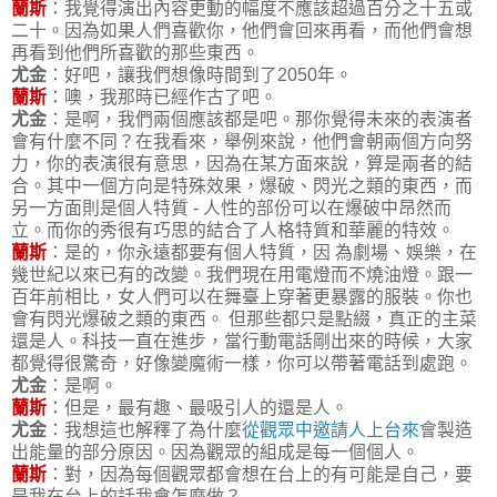
蘭斯
：我覺得演出內容更動的幅度不應該超過百分之十五或
二十。因為如果人們喜歡你，他們會回來再看，而他們會想
再看到他們所喜歡的那些東西。
尤金
：好吧，讓我們想像時間到了2050年。
蘭斯
：噢，我那時已經作古了吧。
尤金
：是啊，我們兩個應該都是吧。那你覺得未來的表演者
會有什麼不同？在我看來，舉例來說，他們會朝兩個方向努
力，你的表演很有意思，因為在某方面來說，算是兩者的結
合。其中一個方向是特殊效果，爆破、閃光之類的東西，而
另一方面則是個人特質 - 人性的部份可以在爆破中昂然而
立。而你的秀很有巧思的結合了人格特質和華麗的特效。
蘭斯
：是的，你永遠都要有個人特質，因 為劇場、娛樂，在
幾世紀以來已有的改變。我們現在用電燈而不燒油燈。跟一
百年前相比，女人們可以在舞臺上穿著更暴露的服裝。你也
會有閃光爆破之類的東西。 但那些都只是點綴，真正的主菜
還是人。科技一直在進步，當行動電話剛出來的時候，大家
都覺得很驚奇，好像變魔術一樣，你可以帶著電話到處跑。
尤金
：是啊。
蘭斯
：但是，最有趣、最吸引人的還是人。
尤金
：我想這也解釋了為什麼
從觀眾中邀請人上台來
會製造
出能量的部分原因。因為觀眾的組成是每一個個人。
蘭斯
：對，因為每個觀眾都會想在台上的有可能是自己，要
是我在台上的話我會怎麼做？