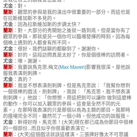
尤金
：對。
蘭斯
：觀眾的參與是我的演出中很重要的一部分。而這也是
在拉斯維加斯不多見的。
尤金
：因為拉斯維加斯的步調太快？
蘭斯
：對，大部分的秀開始之後就一路到底。但是當你有了
觀眾的參與，那就是另一個你可以臨場發揮的時刻。因為每
個晚上遇到的人都會有所不同。
尤金
：很好，我們該聊的都聊到了。謝謝你。
蘭斯
：好的，這段訪問真是太好了，你是個很棒的訪問者。
尤金
：噢，謝謝。
蘭斯
：我要說馬克思.梅文(
Max Maven
)影響我很深。是他說
服我表演劍刺牌。
尤金
：真的？
蘭斯
：我並不想表演劍刺牌，但是馬克思說：「我幫你想到
一個很棒的戲法，劍刺牌」，我說：「馬克思，我不想表演
劍刺牌。」他說：「你想想，用這把劍可以讓你 做到這麼棒
的動作，你可以加入觀眾的參與。這會是全然不同的元
素。」在那時我表演的只是那個以鳥為主題的節目。我那時
的擅場完全不同，雖然花了一個小時，但他成功的說服我。
尤金
：幹得好呀，馬克思！(大笑)現在那已成為你節目中很棒
的一個部份...而且似乎你很喜歡表演它。
蘭斯
：(大笑)這個戲法就該這樣演，三張牌好像太不可思議