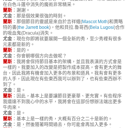
在白色斗篷中消失的魔術非常精采。
蘭斯
：謝謝。
尤金
：那是個效果很強的時刻。
蘭斯
：那個節目的靈感是來自於吉祥蛾(
Mascot Moth
)和賈略
特的書(
the Jarrett book
)，他和貝拉.魯哥西(
Bela Lugosi
)合作
的吸血鬼(Dracula)消失。
尤金
：現在你即將就要展開一個全新的秀，至少秀裡有很多
元素都是新的。
蘭斯
：是的。
尤金
：你會朝哪個方向去做呢？
蘭斯
：我將會保持節目基本的架構，並且我表演的方式會是
一樣的。我要加入的改變是把製作成本提高，會有更大的舞
台，因此我將有機會加入更多的布景和道具。我有會有更多
的人手，因此現在有些東西我可以辦到了，也有些東西辦不
到了。
尤金
：是。
蘭斯
：因此，基本上是要讓節目更豪華、更充實。有些程序
我還達不到我心中的水平，我將會在這部份想辦法端出更多
牛肉來。
尤金
：是。
蘭斯
：基本上是一樣的秀，大概有百分之二十是新的。
尤金
：是，然後隨著時間過去，你可能會再加入更多。