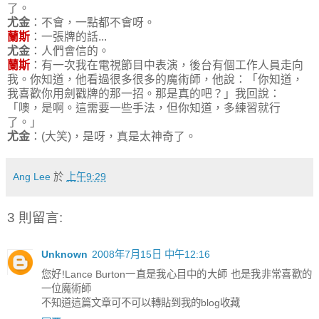
了。
尤金
：不會，一點都不會呀。
蘭斯
：一張牌的話...
尤金
：人們會信的。
蘭斯
：有一次我在電視節目中表演，後台有個工作人員走向
我。你知道，他看過很多很多的魔術師，他說：「你知道，
我喜歡你用劍戳牌的那一招。那是真的吧？」我回說：
「噢，是啊。這需要一些手法，但你知道，多練習就行
了。」
尤金
：(大笑)，是呀，真是太神奇了。
Ang Lee
於
上午9:29
3 則留言:
Unknown
2008年7月15日 中午12:16
您好!Lance Burton一直是我心目中的大師 也是我非常喜歡的
一位魔術師
不知道這篇文章可不可以轉貼到我的blog收藏