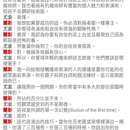
魔術師。我也看過有的魔術師有豐富的個人魅力和表演術，
但卻不去鑽研技術面。
尤金
：我懂。
蘭斯
：我想如果要成功的話，你必須對兩者都一樣專注。
尤金
：你覺得表演術和自信有很強的關聯性嗎？
蘭斯
：覺得，我認為你要有自信的走上台並且展現自己因為
那是很恐怖的事。
尤金
：然後當你做到了，你的自信就會提高。
蘭斯
：對，做越多就越有信心。
尤金
：所以，你覺得年輕的魔術師該怎麼做？他們應該從哪
裡著手？
蘭斯
：我一向給剛接觸魔術表演的人的建議是盡你可能的在
觀眾面前表演。你在鏡子前把台詞和戲法練好，這只是剛起
頭而已。
尤金
：讓我問你一個問題。你的秀當中有多大的部份是臨時
發揮的？
蘭斯
：所佔的百分比並不多。
尤金
：但觀眾感受到的不是那樣。
蘭斯
：這就是所謂的第一次幻覺(illusion of the first time)。
尤金
：是的。
蘭斯
：這也是演出的技巧。當你在百老匯或是哪裡演出一場
戲，你演了三百場秀，在第三百場的時候，你說出你的台