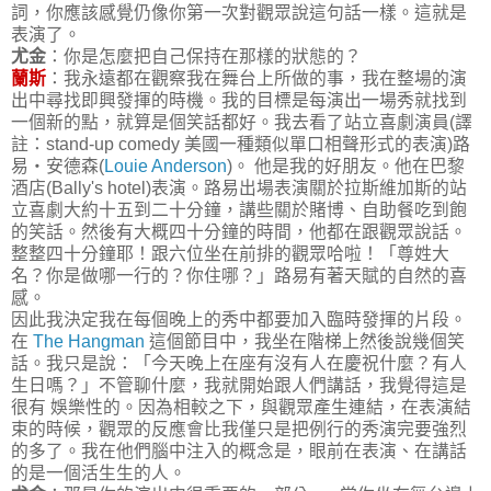
詞，你應該感覺仍像你第一次對觀眾說這句話一樣。這就是
表演了。
尤金
：你是怎麼把自己保持在那樣的狀態的？
蘭斯
：我永遠都在觀察我在舞台上所做的事，我在整場的演
出中尋找即興發揮的時機。我的目標是每演出一場秀就找到
一個新的點，就算是個笑話都好。我去看了站立喜劇演員(譯
註：stand-up comedy 美國一種類似單口相聲形式的表演)路
易‧安德森(
Louie Anderson
)。 他是我的好朋友。他在巴黎
酒店(Bally's hotel)表演。路易出場表演關於拉斯維加斯的站
立喜劇大約十五到二十分鐘，講些關於賭博、自助餐吃到飽
的笑話。然後有大概四十分鐘的時間，他都在跟觀眾說話。
整整四十分鐘耶！跟六位坐在前排的觀眾哈啦！「尊姓大
名？你是做哪一行的？你住哪？」路易有著天賦的自然的喜
感。
因此我決定我在每個晚上的秀中都要加入臨時發揮的片段。
在
The Hangman
這個節目中，我坐在階梯上然後說幾個笑
話。我只是說：「今天晚上在座有沒有人在慶祝什麼？有人
生日嗎？」不管聊什麼，我就開始跟人們講話，我覺得這是
很有 娛樂性的。因為相較之下，與觀眾產生連結，在表演結
束的時候，觀眾的反應會比我僅只是把例行的秀演完要強烈
的多了。我在他們腦中注入的概念是，眼前在表演、在講話
的是一個活生生的人。