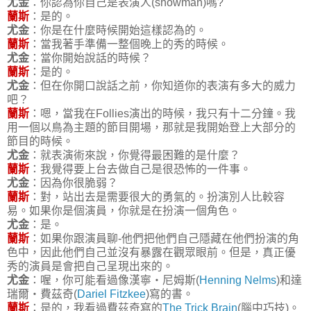
尤金
：你認為你自己是表演人(showman)嗎?
蘭斯
：是的。
尤金
：你是在什麼時候開始這樣認為的。
蘭斯
：當我著手準備一整個晚上的秀的時候。
尤金
：當你開始說話的時候？
蘭斯
：是的。
尤金
：但在你開口說話之前，你知道你的表演有多大的威力
吧？
蘭斯
：嗯，當我在Follies演出的時候，我只有十二分鐘。我
用一個以鳥為主題的節目開場，那就是我開始登上大部分的
節目的時候。
尤金
：就表演術來說，你覺得最困難的是什麼？
蘭斯
：我覺得要上台去做自己是很恐怖的一件事。
尤金
：因為你很脆弱？
蘭斯
：對，站出去是需要很大的勇氣的。扮演別人比較容
易。如果你是個演員，你就是在扮演一個角色。
尤金
：是。
蘭斯
：如果你跟演員聊-他們把他們自己隱藏在他們扮演的角
色中，因此他們自己並沒有暴露在觀眾眼前。但是，真正優
秀的演員是會把自己呈現出來的。
尤金
：喔，你可能看過像漢寧‧尼姆斯(
Henning Nelms
)和達
瑞爾‧費茲奇(
Dariel Fitzkee
)寫的書。
蘭斯
：是的，我看過費茲奇寫的
The Trick Brain
(腦中巧技)。