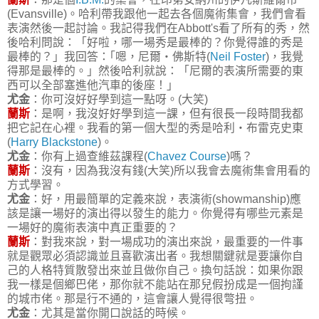
(Evansville)。哈利帶我跟他一起去各個魔術集會，我們會看
表演然後一起討論。我記得我們在Abbott's看了所有的秀，然
後哈利問說：「好啦，哪一場秀是最棒的？你覺得誰的秀是
最棒的？」我回答：｢嗯，尼爾‧佛斯特(
Neil Foster
)，我覺
得那是最棒的。」然後哈利就說：「尼爾的表演所需要的東
西可以全部塞進他汽車的後座！」
尤金
：你可沒好好學到這一點呀。(大笑)
蘭斯
：是啊，我沒好好學到這一課，但有很長一段時間我都
把它記在心裡。我看的第一個大型的秀是哈利‧布雷克史東
(
Harry Blackstone
)。
尤金
：你有上過查維茲課程(
Chavez Course
)嗎？
蘭斯
：沒有，因為我沒有錢(大笑)所以我會去魔術集會用看的
方式學習。
尤金
：好，用最簡單的定義來說，表演術(showmanship)應
該是讓一場好的演出得以發生的能力。你覺得有哪些元素是
一場好的魔術表演中真正重要的？
蘭斯
：對我來說，對一場成功的演出來說，最重要的一件事
就是觀眾必須認識並且喜歡演出者。我想關鍵就是要讓你自
己的人格特質散發出來並且做你自己。換句話說：如果你跟
我一樣是個鄉巴佬，那你就不能站在那兒假扮成是一個拘謹
的城市佬。那是行不通的，這會讓人覺得很彆扭。
尤金
：尤其是當你開口說話的時候。